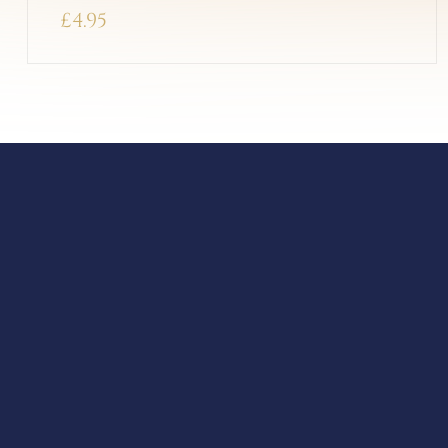
£
4.95